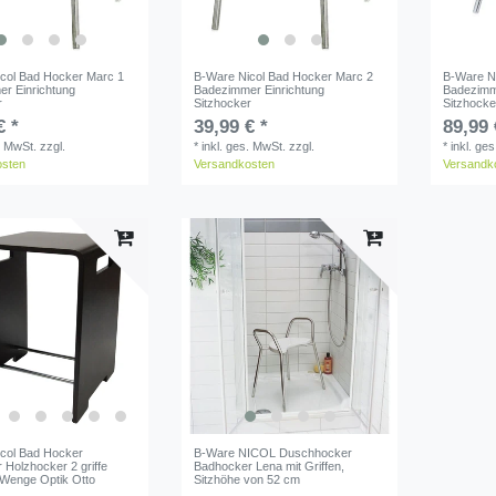
col Bad Hocker Marc 1
B-Ware Nicol Bad Hocker Marc 2
B-Ware N
r Einrichtung
Badezimmer Einrichtung
Badezimm
r
Sitzhocker
Sitzhocke
€ *
39,99 € *
89,99 
. MwSt.
zzgl.
*
inkl. ges. MwSt.
zzgl.
*
inkl. ge
osten
Versandkosten
Versandk
col Bad Hocker
B-Ware NICOL Duschhocker
 Holzhocker 2 griffe
Badhocker Lena mit Griffen,
Wenge Optik Otto
Sitzhöhe von 52 cm