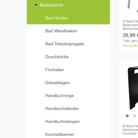
Badzubehör
Bad Hocker
B-Ware Ni
Badezimme
Sitzhocke
Bad Wandhaken
39,99 
*
inkl. ges
Bad-Teleskopregale
Versandk
Duschkörbe
Fönhalter
Glasablagen
Handtuchringe
Handtuchständer
Handtuchstangen
B-Ware Ni
Sitzhocker
Formholz 
Kosmetikeimer