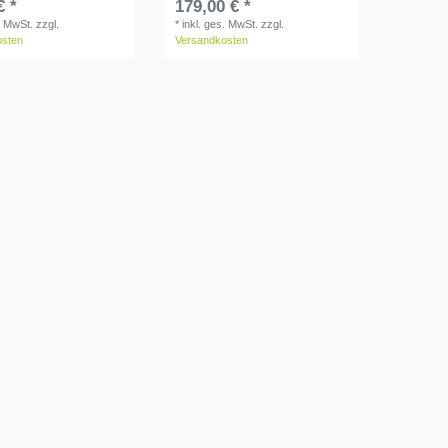
€ *
179,00 € *
. MwSt.
zzgl.
*
inkl. ges. MwSt.
zzgl.
osten
Versandkosten