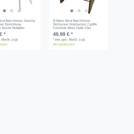
icol Bad Hocker Sascha
B-Ware Nicol Bad Hocker
er Einrichtung
Sitzhocker Holzhocker 2 griffe
r Buche Multiplex
Formholz Birke Optik Otto
€ *
49,99 € *
s. MwSt.
zzgl.
*
inkl. ges. MwSt.
zzgl.
osten
Versandkosten