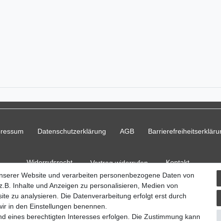
pressum
Daten­schutz­erklärung
AGB
Barrierefreiheitserklär
Widerrufs­recht
Kontakt
Vertrag widerrufen
unserer Website und verarbeiten personenbezogene Daten von
.B. Inhalte und Anzeigen zu personalisieren, Medien von
ite zu analysieren. Die Datenverarbeitung erfolgt erst durch
 wir in den Einstellungen benennen.
© Copyright 2026 Ripos24| Alle Rechte vorbehalten.
nd eines berechtigten Interesses erfolgen. Die Zustimmung kann