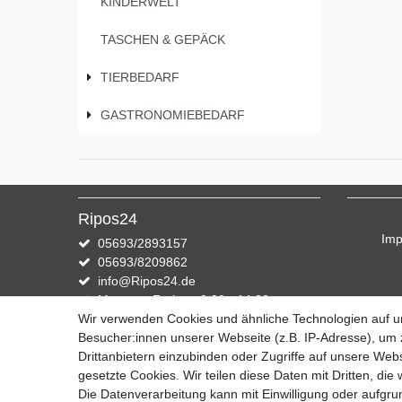
KINDERWELT
TASCHEN & GEPÄCK
TIERBEDARF
GASTRONOMIEBEDARF
Ripos24
Im
05693/2893157
05693/8209862
info@Ripos24.de
Montag - Freitag, 8:00 - 14:00
Wir verwenden Cookies und ähnliche Technologien auf 
Zahlung und Versand
Besucher:innen unserer Webseite (z.B. IP-Adresse), um z
Drittanbietern einzubinden oder Zugriffe auf unsere Webs
Wir versenden mit DHL
gesetzte Cookies. Wir teilen diese Daten mit Dritten, die
Die Datenverarbeitung kann mit Einwilligung oder aufgru