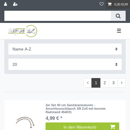
0,00 EUR
☰
1
2
3
2er Set 40 cm Sanitärarmaturen -
Anschlussschlauch 3/8 Zoll mit kurzem
Radstand 454031
4,99 € *
In den Warenkorb