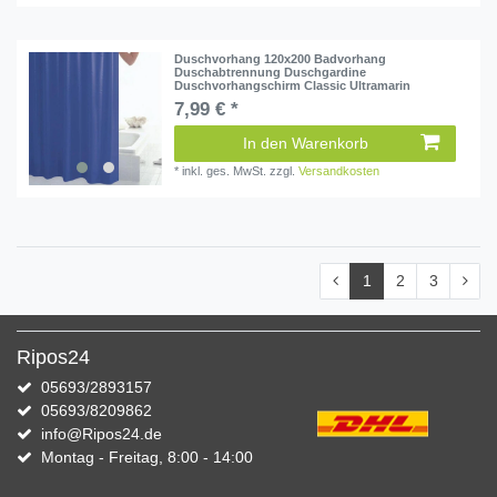
Duschvorhang 120x200 Badvorhang
Duschabtrennung Duschgardine
Duschvorhangschirm Classic Ultramarin
7,99 € *
In den Warenkorb
*
inkl. ges. MwSt.
zzgl.
Versandkosten
1
2
3
Ripos24
05693/2893157
05693/8209862
info@Ripos24.de
Montag - Freitag, 8:00 - 14:00