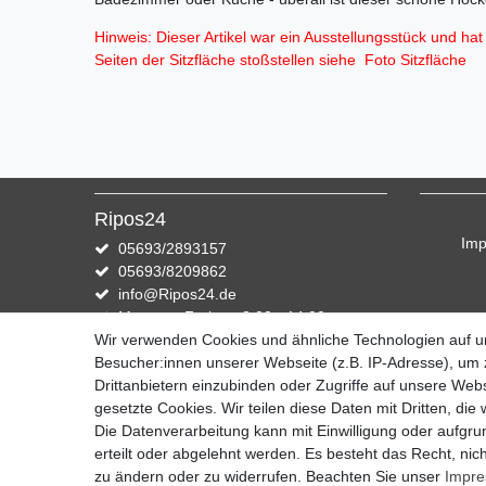
Hinweis: Dieser Artikel war ein Ausstellungsstück und ha
Seiten der Sitzfläche stoßstellen siehe Foto Sitzfläche
Ripos24
Im
05693/2893157
05693/8209862
info@Ripos24.de
Montag - Freitag, 8:00 - 14:00
Wir verwenden Cookies und ähnliche Technologien auf 
Zahlung und Versand
Besucher:innen unserer Webseite (z.B. IP-Adresse), um z
Drittanbietern einzubinden oder Zugriffe auf unsere Webs
Wir versenden mit DHL
gesetzte Cookies. Wir teilen diese Daten mit Dritten, die
Die Datenverarbeitung kann mit Einwilligung oder aufgru
erteilt oder abgelehnt werden. Es besteht das Recht, nich
zu ändern oder zu widerrufen. Beachten Sie unser
Impr