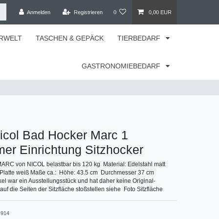
Anmelden
Registrieren
0
0,00 EUR
RWELT
TASCHEN & GEPÄCK
TIERBEDARF
GASTRONOMIEBEDARF
icol Bad Hocker Marc 1
er Einrichtung Sitzhocker
ARC von NICOL belastbar bis 120 kg Material: Edelstahl matt
t-Platte weiß Maße ca.: Höhe: 43.5 cm Durchmesser 37 cm
kel war ein Ausstellungsstück und hat daher keine Original-
uf die Seiten der Sitzfläche stoßstellen siehe Foto Sitzfläche
914