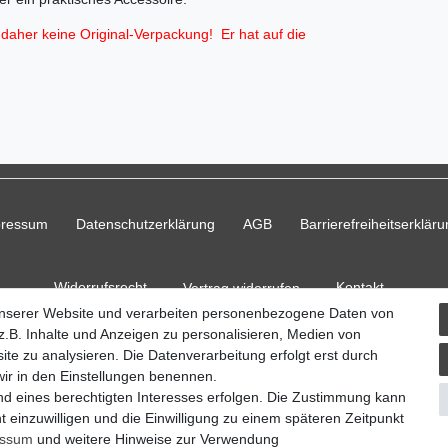
t daher keine Original-Verpackung! Er hat auf die
pressum
Daten­schutz­erklärung
AGB
Barrierefreiheitserklär
Widerrufs­recht
Kontakt
Vertrag widerrufen
unserer Website und verarbeiten personenbezogene Daten von
.B. Inhalte und Anzeigen zu personalisieren, Medien von
ite zu analysieren. Die Datenverarbeitung erfolgt erst durch
 wir in den Einstellungen benennen.
© Copyright 2026 Ripos24| Alle Rechte vorbehalten.
nd eines berechtigten Interesses erfolgen. Die Zustimmung kann
t einzuwilligen und die Einwilligung zu einem späteren Zeitpunkt
essum
und weitere Hinweise zur Verwendung