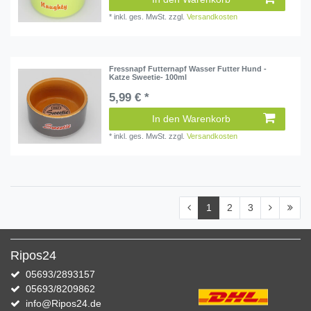
*
inkl. ges. MwSt.
zzgl.
Versandkosten
Fressnapf Futternapf Wasser Futter Hund -
Katze Sweetie- 100ml
5,99 € *
In den Warenkorb
*
inkl. ges. MwSt.
zzgl.
Versandkosten
1
2
3
Ripos24
05693/2893157
05693/8209862
info@Ripos24.de