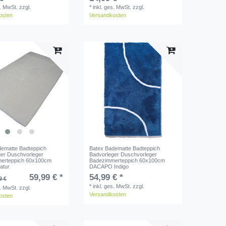
s. MwSt.
zzgl.
*
inkl. ges. MwSt.
zzgl.
osten
Versandkosten
dematte Badteppich
Batex Badematte Badteppich
ger Duschvorleger
Badvorleger Duschvorleger
erteppich 60x100cm
Badezimmerteppich 60x100cm
atur
DACAPO Indigo
59,99 € *
54,99 € *
9 €
*
inkl. ges. MwSt.
zzgl.
s. MwSt.
zzgl.
Versandkosten
osten