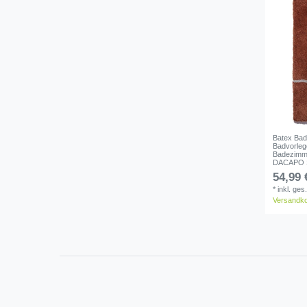
Batex Bad
Badvorleg
Badezimm
DACAPO 
54,99 
*
inkl. ges
Versandk