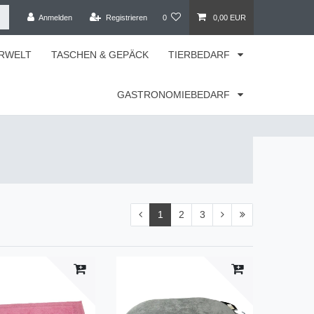
Anmelden
Registrieren
0
0,00 EUR
RWELT
TASCHEN & GEPÄCK
TIERBEDARF
GASTRONOMIEBEDARF
1
2
3