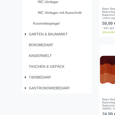
WC-Vorleger
Batex Bad
Badvorleg
WC Vorleger mit Ausschnitt
Badezimm
cotton nat
59,99 
Kosmetikspiegel
*
inkl. ges
Versandk
GARTEN & BAUMARKT
BÜROBEDARF
KINDERWELT
TASCHEN & GEPÄCK
TIERBEDARF
GASTRONOMIEBEDARF
Batex Bad
Badvorleg
Badezimm
SWING Te
24,99 