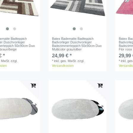
ematte Badteppich
Batex Badematte Badteppich
Batex Ba
er Duschvorleger
Badvorleger Duschvorleger
Badvorle
erteppich 50x90cm Duo
Badezimmerteppich 50x90cm Duo
Badezimm
 braun/beige
Multicolor grau/silber
Flor rosa
€ *
24,99 € *
29,99 
. MwSt.
zzgl.
*
inkl. ges. MwSt.
zzgl.
*
inkl. ge
osten
Versandkosten
Versandk