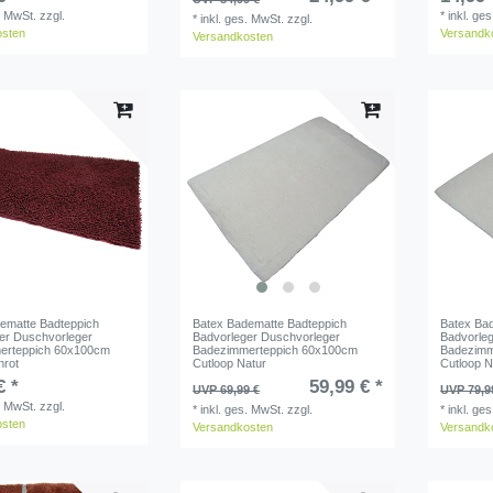
. MwSt.
zzgl.
*
inkl. ge
*
inkl. ges. MwSt.
zzgl.
osten
Versandk
Versandkosten
ematte Badteppich
Batex Badematte Badteppich
Batex Ba
er Duschvorleger
Badvorleger Duschvorleger
Badvorle
erteppich 60x100cm
Badezimmerteppich 60x100cm
Badezimm
nrot
Cutloop Natur
Cutloop N
€ *
59,99 € *
UVP 69,99 €
UVP 79,9
. MwSt.
zzgl.
*
inkl. ges. MwSt.
zzgl.
*
inkl. ge
osten
Versandkosten
Versandk