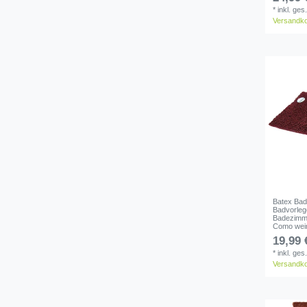
*
inkl. ges
Versandk
Batex Bad
Badvorleg
Badezimm
Como wei
19,99 
*
inkl. ges
Versandk