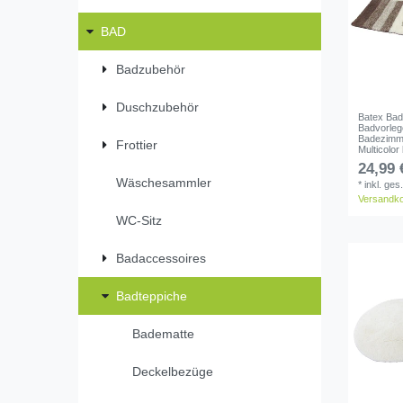
BAD
Badzubehör
Duschzubehör
Batex Bad
Badvorleg
Badezimm
Frottier
Multicolor
24,99 
Wäschesammler
*
inkl. ges
Versandk
WC-Sitz
Badaccessoires
Badteppiche
Badematte
Deckelbezüge