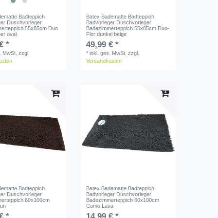
dematte Badteppich
Batex Badematte Badteppich
ger Duschvorleger
Badvorleger Duschvorleger
erteppich 55x85cm Duo
Badezimmerteppich 55x85cm Duo-
ber oval
Flor dunkel beige
€ *
49,99 € *
s. MwSt.
zzgl.
*
inkl. ges. MwSt.
zzgl.
osten
Versandkosten
dematte Badteppich
Batex Badematte Badteppich
ger Duschvorleger
Badvorleger Duschvorleger
erteppich 60x100cm
Badezimmerteppich 60x100cm
aun
Como Lava
€ *
14,99 € *