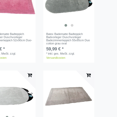
dematte Badteppich
Batex Badematte Badteppich
ger Duschvorleger
Badvorleger Duschvorleger
erteppich 52x90cm Duo-
Badezimmerteppich 55x85cm Duo
cotton grau oval
€ *
59,99 € *
s. MwSt.
zzgl.
*
inkl. ges. MwSt.
zzgl.
osten
Versandkosten