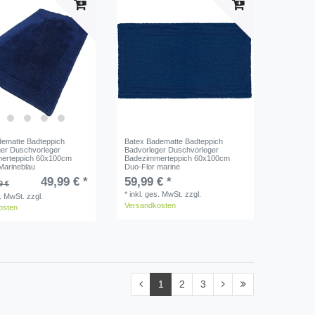
dematte Badteppich
Batex Badematte Badteppich
ger Duschvorleger
Badvorleger Duschvorleger
erteppich 60x100cm
Badezimmerteppich 60x100cm
Marineblau
Duo-Flor marine
49,99 € *
59,99 € *
9 €
*
inkl. ges. MwSt.
zzgl.
s. MwSt.
zzgl.
Versandkosten
osten
1
2
3