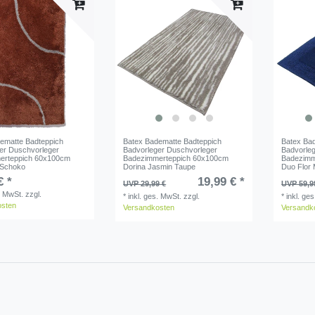
ematte Badteppich
Batex Badematte Badteppich
Batex Ba
er Duschvorleger
Badvorleger Duschvorleger
Badvorle
erteppich 60x100cm
Badezimmerteppich 60x100cm
Badezimm
Schoko
Dorina Jasmin Taupe
Duo Flor 
€ *
19,99 € *
UVP 29,99 €
UVP 59,9
. MwSt.
zzgl.
*
inkl. ges. MwSt.
zzgl.
*
inkl. ge
osten
Versandkosten
Versandk