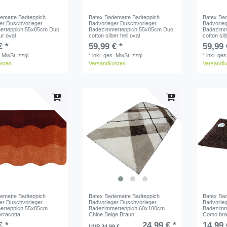
ematte Badteppich
Batex Badematte Badteppich
Batex Ba
er Duschvorleger
Badvorleger Duschvorleger
Badvorle
erteppich 55x85cm Duo
Badezimmerteppich 55x85cm Duo
Badezimm
ur oval
cotton silber hell oval
cotton sil
€ *
59,99 € *
59,99 
. MwSt.
zzgl.
*
inkl. ges. MwSt.
zzgl.
*
inkl. ge
osten
Versandkosten
Versandk
ematte Badteppich
Batex Badematte Badteppich
Batex Ba
er Duschvorleger
Badvorleger Duschvorleger
Badvorle
erteppich 55x85cm
Badezimmerteppich 60x100cm
Badezimm
rracotta
Chloe Beige Braun
Como br
€ *
24,99 € *
14,99 
UVP 34,99 €