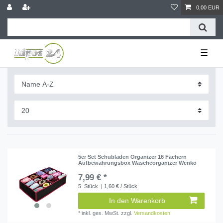
0,00 EUR
☰
5er Set Schubladen Organizer 16 Fächern
Aufbewahrungsbox Wäscheorganizer Wenko
7,99 € *
5
Stück
| 1,60 € / Stück
In den Warenkorb
*
inkl. ges. MwSt.
zzgl.
Versandkosten