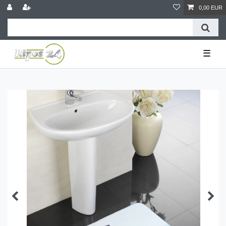
0,00 EUR
☰