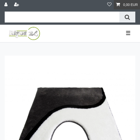
0,00 EUR
☰