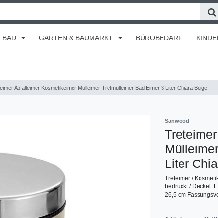
BAD
GARTEN & BAUMARKT
BÜROBEDARF
KINDE
eimer Abfalleimer Kosmetikeimer Mülleimer Tretmülleimer Bad Eimer 3 Liter Chiara Beige
Sanwood
Treteimer
Mülleimer
Liter Chi
Treteimer / Kosmet
bedruckt / Deckel: 
26,5 cm Fassungsve