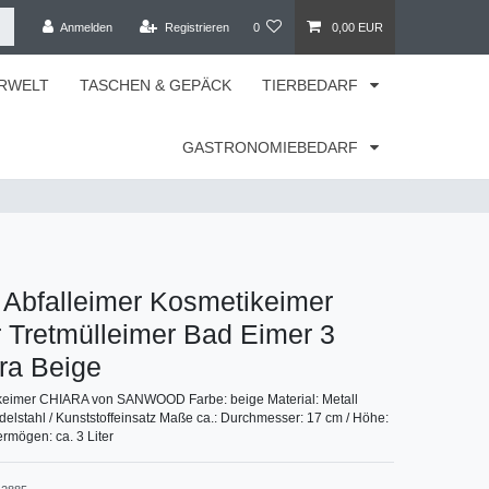
Anmelden
Registrieren
0
0,00 EUR
RWELT
TASCHEN & GEPÄCK
TIERBEDARF
GASTRONOMIEBEDARF
 Abfalleimer Kosmetikeimer
 Tretmülleimer Bad Eimer 3
ara Beige
ikeimer CHIARA von SANWOOD Farbe: beige Material: Metall
Edelstahl / Kunststoffeinsatz Maße ca.: Durchmesser: 17 cm / Höhe:
rmögen: ca. 3 Liter