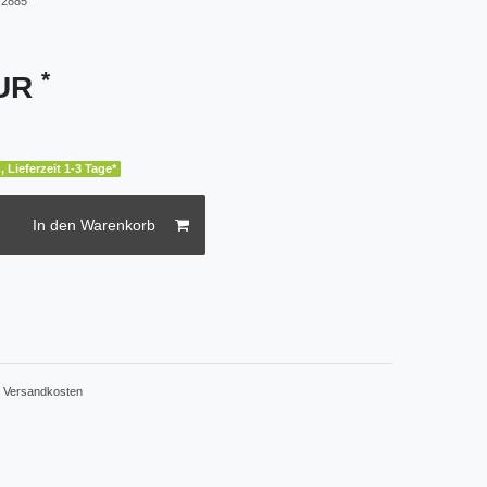
2885
*
EUR
, Lieferzeit 1-3 Tage*
In den Warenkorb
.
Versandkosten