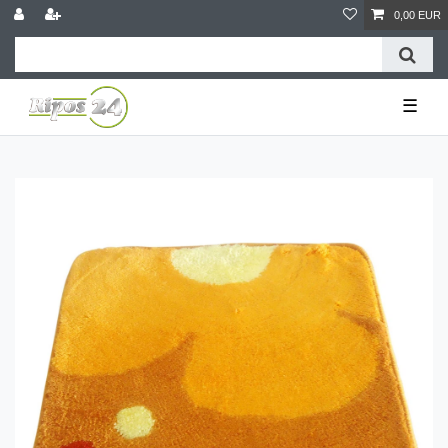
0,00 EUR
☰