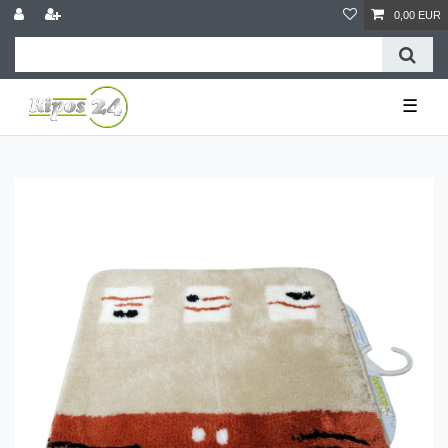
0,00 EUR
☰