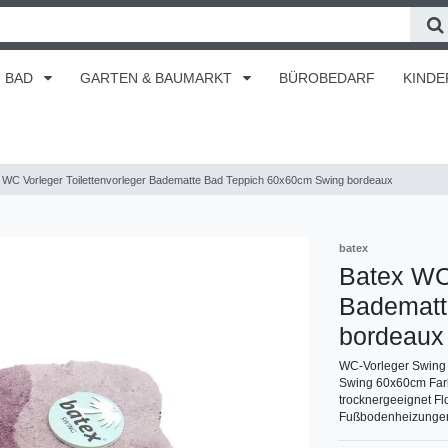
BAD
GARTEN & BAUMARKT
BÜROBEDARF
KINDE
 WC Vorleger Toilettenvorleger Badematte Bad Teppich 60x60cm Swing bordeaux
batex
Batex WC 
Badematt
bordeaux
WC-Vorleger Swing 
Swing 60x60cm Farbe
trocknergeeignet Fl
Fußbodenheizungen /