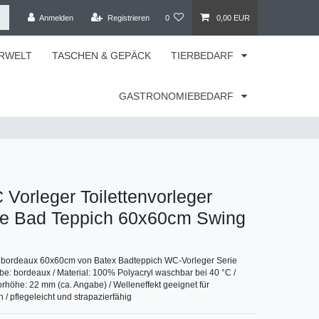
Anmelden
Registrieren
0
0,00 EUR
RWELT
TASCHEN & GEPÄCK
TIERBEDARF
GASTRONOMIEBEDARF
Vorleger Toilettenvorleger
e Bad Teppich 60x60cm Swing
bordeaux 60x60cm von Batex Badteppich WC-Vorleger Serie
: bordeaux / Material: 100% Polyacryl waschbar bei 40 °C /
orhöhe: 22 mm (ca. Angabe) / Welleneffekt geeignet für
 pflegeleicht und strapazierfähig