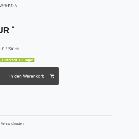
WY9-RZ4A
*
EUR
 € / Stück
, Lieferzeit 1-3 Tage*
In den Warenkorb
.
Versandkosten