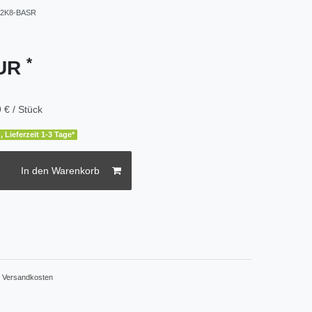
2K8-BASR
*
EUR
 € / Stück
, Lieferzeit 1-3 Tage*
In den Warenkorb
.
Versandkosten