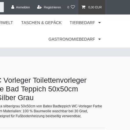
Anmelden
Registrieren
0
0,00 EUR
RWELT
TASCHEN & GEPÄCK
TIERBEDARF
GASTRONOMIEBEDARF
Vorleger Toilettenvorleger
e Bad Teppich 50x50cm
ilber Grau
a silber/grau 50x50cm von Batex Badteppich WC-Vorleger Farbe
cm Materialien: 100 % Baumwolle waschbar bei 30 Grad,
eignet für Fußbodenheizung beidseitig verwendbar,