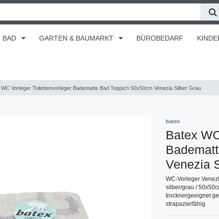
BAD
GARTEN & BAUMARKT
BÜROBEDARF
KINDE
 WC Vorleger Toilettenvorleger Badematte Bad Teppich 50x50cm Venezia Silber Grau
batex
Batex WC 
Badematt
Venezia S
WC-Vorleger Venezi
silber/grau / 50x50
trocknergeeignet ge
strapazierfähig