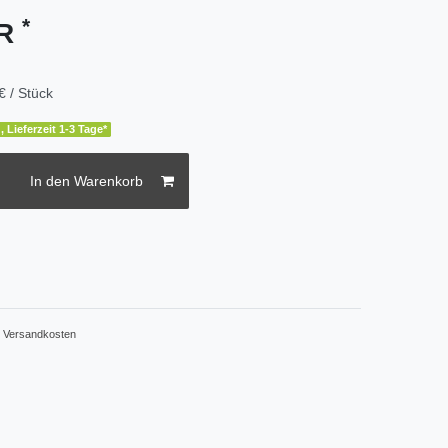
*
UR
€ / Stück
, Lieferzeit 1-3 Tage*
In den Warenkorb
.
Versandkosten