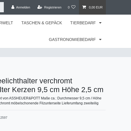
Anmelden
Registrieren
0
0,00 EUR
RWELT
TASCHEN & GEPÄCK
TIERBEDARF
GASTRONOMIEBEDARF
eelichthalter verchromt
lter Kerzen 9,5 cm Höhe 2,5 cm
 Set von ASSHEUER&POTT Maße ca.: Durchmesser 9,5 cm / Höhe
rchromt möbelschonende Filzunterseite Lieferumfang zweiteilig
2597