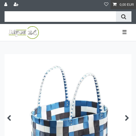
0,00 EUR
☰