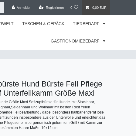
Anmelden
Registrieren
0
0,00 EUR
RWELT
TASCHEN & GEPÄCK
TIERBEDARF
GASTRONOMIEBEDARF
bürste Hund Bürste Fell Pflege
f Unterfellkamm Größe Maxi
Hunde Größe Maxi Softzupfbürste für Hunde mit Stockhaar,
ghaar,Seidenhaar und Wollhaar mit besten Rost freien
honende Fellbearbeitung / dabei besonders haltbar entfernt lose
erfilzungen insbesondere aus der Unterwolle und erleichtert das
 Pflegeserie mit ergonomisch geformtem Griff / mit Kamm zur
sgekämmten Haare Maße: 19x12 cm