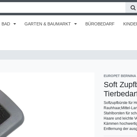
BAD
GARTEN & BAUMARKT
BÜROBEDARF
KINDE
EUROPET BERNINA
Soft Zupf
Tierbedar
Softzupfbürste für 
Rauhhaar,Mittel-Lan
Stahlborsten für sc
Haare und leichte V
Kämmen hochwertige
Entfernung der au