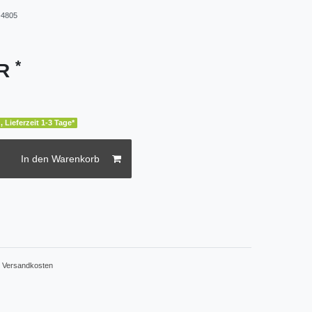
4805
*
UR
, Lieferzeit 1-3 Tage*
In den Warenkorb
.
Versandkosten