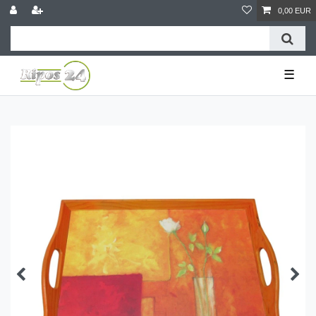
0,00 EUR
☰