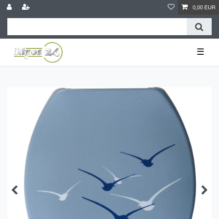
0,00 EUR
☰