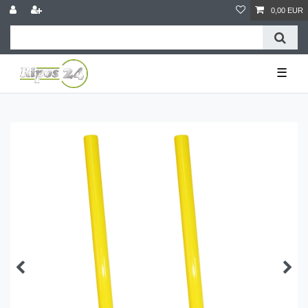
0,00 EUR
☰