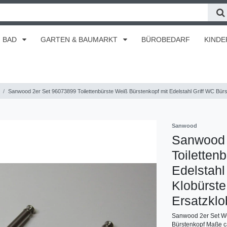
BAD
GARTEN & BAUMARKT
BÜROBEDARF
KINDE
Sanwood 2er Set 96073899 Toilettenbürste Weiß Bürstenkopf mit Edelstahl Griff WC Bürste 
Sanwood
Sanwood 
Toiletten
Edelstahl
Klobürste 
Ersatzklo
Sanwood 2er Set WC
Bürstenkopf Maße c