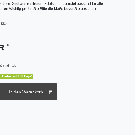
 36,5 cm Stiel aus rostfreiem Edelstahl gebürstet passend für alle
ren Wichtig prüfen Sie Bitte die Maße bevor Sie bestellen
3214
*
UR
€ / Stück
, Lieferzeit 1-3 Tage*
In den Warenkorb