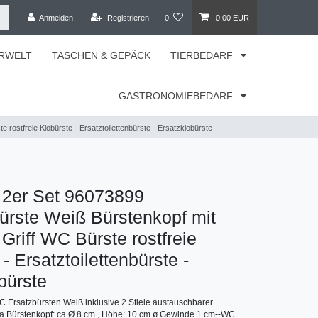
Anmelden
Registrieren
0
0,00 EUR
RWELT
TASCHEN & GEPÄCK
TIERBEDARF
GASTRONOMIEBEDARF
rostfreie Klobürste - Ersatztoilettenbürste - Ersatzklobürste
2er Set 96073899
bürste Weiß Bürstenkopf mit
 Griff WC Bürste rostfreie
- Ersatztoilettenbürste -
bürste
 Ersatzbürsten Weiß inklusive 2 Stiele austauschbarer
a Bürstenkopf: ca Ø 8 cm , Höhe: 10 cm ø Gewinde 1 cm--WC