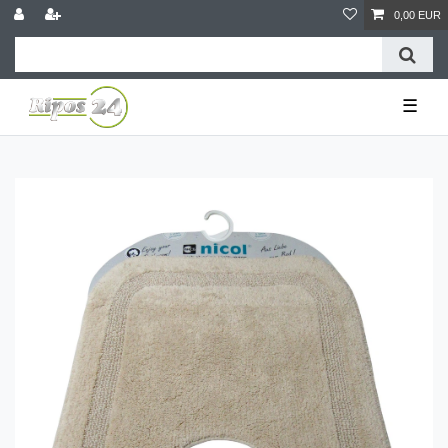
0,00 EUR
☰