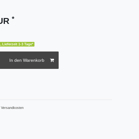
*
EUR
, Lieferzeit 1-3 Tage*
In den Warenkorb
.
Versandkosten