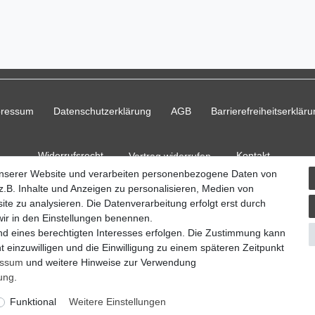
pressum
Daten­schutz­erklärung
AGB
Barrierefreiheitserklär
Widerrufs­recht
Kontakt
Vertrag widerrufen
unserer Website und verarbeiten personenbezogene Daten von
.B. Inhalte und Anzeigen zu personalisieren, Medien von
ite zu analysieren. Die Datenverarbeitung erfolgt erst durch
 wir in den Einstellungen benennen.
© Copyright 2026 Ripos24| Alle Rechte vorbehalten.
nd eines berechtigten Interesses erfolgen. Die Zustimmung kann
t einzuwilligen und die Einwilligung zu einem späteren Zeitpunkt
essum
und weitere Hinweise zur Verwendung
rung
.
Funktional
Weitere Einstellungen