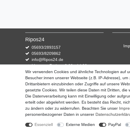
Ripos24
Im
05693/2893157
05693/8209862
info@Ripos24.de
Montag - Freitag, 8:00 - 14:00
Wir verwenden Cookies und ähnliche Technologien auf 
Zahlung und Versand
Besucher:innen unserer Webseite (z.B. IP-Adresse), um z
Drittanbietern einzubinden oder Zugriffe auf unsere Webs
Wir versenden mit DHL
gesetzte Cookies. Wir teilen diese Daten mit Dritten, die
Die Datenverarbeitung kann mit Einwilligung oder aufgru
erteilt oder abgelehnt werden. Es besteht das Recht, nich
zu ändern oder zu widerrufen. Beachten Sie unser
Impr
personenbezogener Daten in unserer
Daten­schutz­erklä
Essenziell
Externe Medien
PayPal