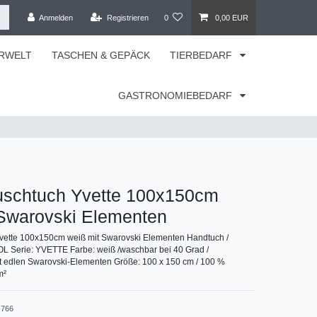
Anmelden
Registrieren
0
0,00 EUR
RWELT
TASCHEN & GEPÄCK
TIERBEDARF
GASTRONOMIEBEDARF
schtuch Yvette 100x150cm
 Swarovski Elementen
ette 100x150cm weiß mit Swarovski Elementen Handtuch /
L Serie: YVETTE Farbe: weiß /waschbar bei 40 Grad /
it edlen Swarovski-Elementen Größe: 100 x 150 cm / 100 %
m²
766