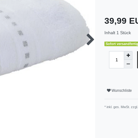
39,99 
Inhalt
1
Stück
Sofort versandfertig
Wunschliste
* inkl. ges. MwSt. zzgl