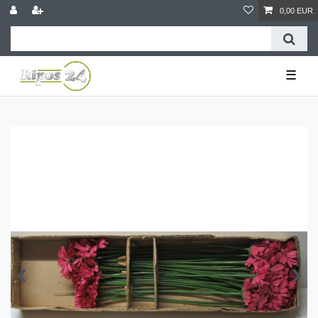
0,00 EUR
☰