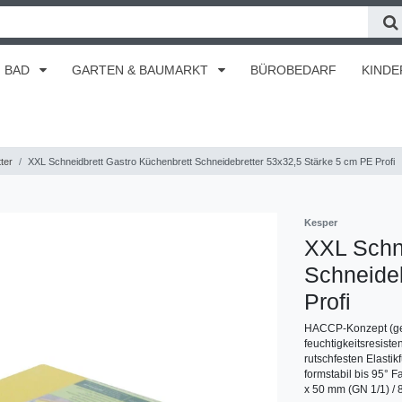
BAD
GARTEN & BAUMARKT
BÜROBEDARF
KINDE
ter
XXL Schneidbrett Gastro Küchenbrett Schneidebretter 53x32,5 Stärke 5 cm PE Profi
Kesper
XXL Schne
Schneideb
Profi
HACCP-Konzept (gelb 
feuchtigkeitsresist
rutschfesten Elasti
formstabil bis 95° 
x 50 mm (GN 1/1) / 