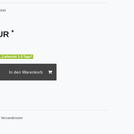
849
*
EUR
, Lieferzeit 1-3 Tage*
In den Warenkorb
.
Versandkosten