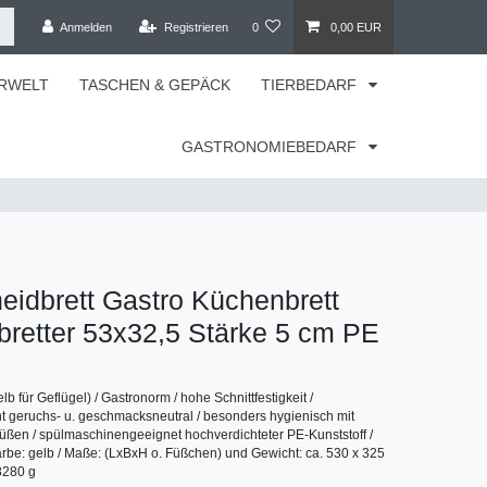
Anmelden
Registrieren
0
0,00 EUR
RWELT
TASCHEN & GEPÄCK
TIERBEDARF
GASTRONOMIEBEDARF
idbrett Gastro Küchenbrett
retter 53x32,5 Stärke 5 cm PE
für Geflügel) / Gastronorm / hohe Schnittfestigkeit /
ent geruchs- u. geschmacksneutral / besonders hygienisch mit
kfüßen / spülmaschinengeeignet hochverdichteter PE-Kunststoff /
Farbe: gelb / Maße: (LxBxH o. Füßchen) und Gewicht: ca. 530 x 325
8280 g