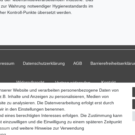
t) zur Wahrung notwendiger Hygienestandards im
cher Kontroll-Punkte übersetzt werden.
pressum
Daten­schutz­erklärung
AGB
Barrierefreiheitserklär
Widerrufs­recht
Kontakt
Vertrag widerrufen
unserer Website und verarbeiten personenbezogene Daten von
.B. Inhalte und Anzeigen zu personalisieren, Medien von
ite zu analysieren. Die Datenverarbeitung erfolgt erst durch
 wir in den Einstellungen benennen.
© Copyright 2026 Ripos24| Alle Rechte vorbehalten.
nd eines berechtigten Interesses erfolgen. Die Zustimmung kann
t einzuwilligen und die Einwilligung zu einem späteren Zeitpunkt
essum
und weitere Hinweise zur Verwendung
rung
.