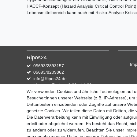
HACCP-Konzept (Hazard Analysis Critical Control Poin
Lebensmittelbereich kann auch mit Risiko-Analyse Kritis
Ripos24
Im
05693/2893157
05693/8209862
info@Ripos24.de
Montag - Freitag, 8:00 - 14:00
Wir verwenden Cookies und ähnliche Technologien auf 
Zahlung und Versand
Besucher:innen unserer Webseite (z.B. IP-Adresse), um z
Drittanbietern einzubinden oder Zugriffe auf unsere Webs
Wir versenden mit DHL
gesetzte Cookies. Wir teilen diese Daten mit Dritten, die
Die Datenverarbeitung kann mit Einwilligung oder aufgru
erteilt oder abgelehnt werden. Es besteht das Recht, nich
zu ändern oder zu widerrufen. Beachten Sie unser
Impr
personenbezogener Daten in unserer
Daten­schutz­erklä