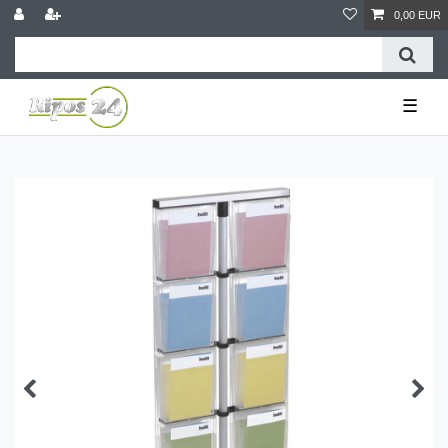
0,00 EUR
☰