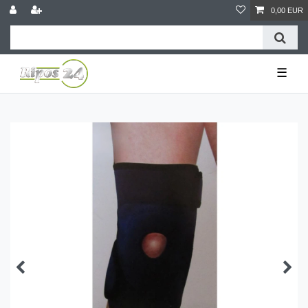
0,00 EUR
☰