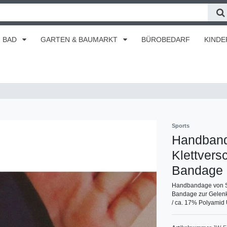
BAD
GARTEN & BAUMARKT
BÜROBEDARF
KINDE
Sports
Handban
Klettvers
Bandage
Handbandage von 
Bandage zur Gelenks
/ ca. 17% Polyamid 