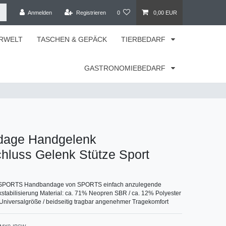
Anmelden
Registrieren
0
0,00 EUR
RWELT
TASCHEN & GEPÄCK
TIERBEDARF
GASTRONOMIEBEDARF
dage Handgelenk
chluss Gelenk Stütze Sport
SPORTS Handbandage von SPORTS einfach anzulegende
tabilisierung Material: ca. 71% Neopren SBR / ca. 12% Polyester
Universalgröße / beidseitig tragbar angenehmer Tragekomfort