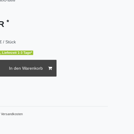
MX0-IB6W
*
UR
€ / Stück
, Lieferzeit 1-3 Tage*
In den Warenkorb
.
Versandkosten