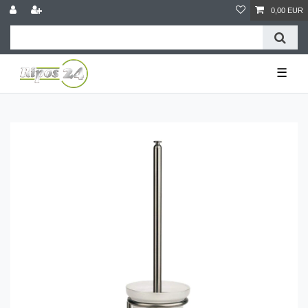
0,00 EUR
☰