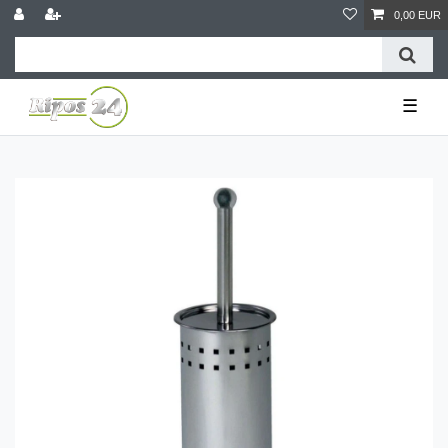
0,00 EUR
☰