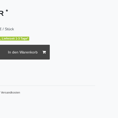
*
UR
€ / Stück
, Lieferzeit 1-3 Tage*
In den Warenkorb
.
Versandkosten