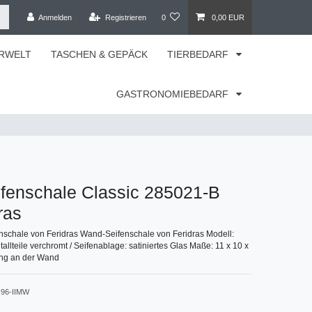
Anmelden
Registrieren
0
0,00 EUR
RWELT
TASCHEN & GEPÄCK
TIERBEDARF
GASTRONOMIEBEDARF
fenschale Classic 285021-B
ras
nschale von Feridras Wand-Seifenschale von Feridras Modell:
tallteile verchromt / Seifenablage: satiniertes Glas Maße: 11 x 10 x
ung an der Wand
I96-IIMW