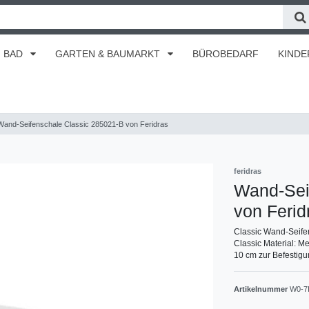
BAD
GARTEN & BAUMARKT
BÜROBEDARF
KINDE
Wand-Seifenschale Classic 285021-B von Feridras
feridras
Wand-Sei
von Ferid
Classic Wand-Seife
Classic Material: Me
10 cm zur Befestig
Artikelnummer
W0-7