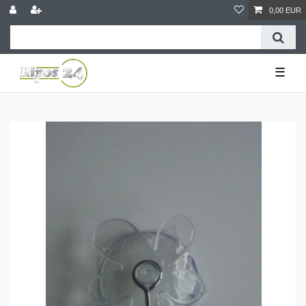
0,00 EUR
☰