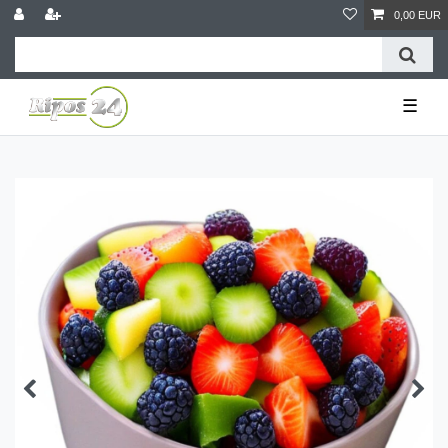
0,00 EUR
☰