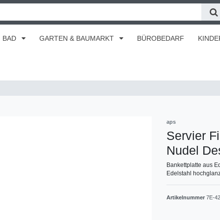
BAD
GARTEN & BAUMARKT
BÜROBEDARF
KINDE
aps
Servier F
Nudel Des
Bankettplatte aus E
Edelstahl hochglanz
Artikelnummer
7E-4