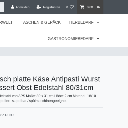
Anmelden
Registrieren
0
0,00 EUR
RWELT
TASCHEN & GEPÄCK
TIERBEDARF
GASTRONOMIEBEDARF
isch platte Käse Antipasti Wurst
sert Obst Edelstahl 80/31cm
delstahl von APS Maße: 80 x 31 cm Höhe: 2 cm Material: 18/10
poliert stapelbar / spülmaschinengeeignet
2S2-DF5O