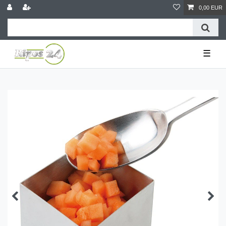
0,00 EUR
☰