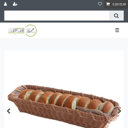
0,00 EUR
☰