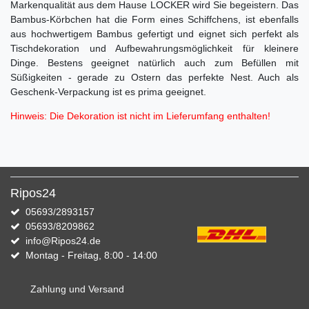
Markenqualität aus dem Hause LOCKER wird Sie begeistern.
Das
Bambus-Körbchen hat die Form eines Schiffchens, ist ebenfalls
aus hochwertigem Bambus gefertigt und eignet sich perfekt als
Tischdekoration und Aufbewahrungsmöglichkeit für kleinere
Dinge.
Bestens geeignet natürlich auch zum Befüllen mit
Süßigkeiten - gerade zu Ostern das perfekte Nest.
Auch als
Geschenk-Verpackung ist es prima geeignet.
Hinweis: Die Dekoration ist nicht im Lieferumfang enthalten!
Ripos24
05693/2893157
05693/8209862
info@Ripos24.de
Montag - Freitag, 8:00 - 14:00
Zahlung und Versand