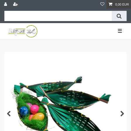
0,00 EUR
☰