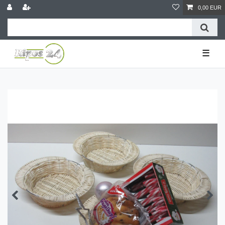
0,00 EUR
☰