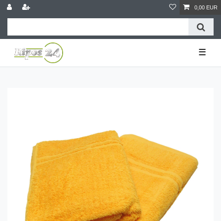
0,00 EUR
☰