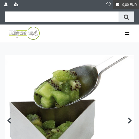
0,00 EUR
☰